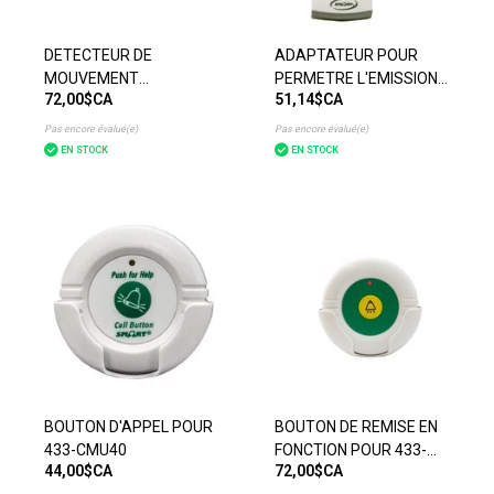
DETECTEUR DE
ADAPTATEUR POUR
MOUVEMENT
PERMETRE L'EMISSION
72,00$CA
51,14$CA
POUR433EC ET 433-
UN SIGNAL SANS FIL A
CMU40
PARTIR D'UN MONITEUR
Pas encore évalué(e)
Pas encore évalué(e)
AVEC FIL
EN STOCK
EN STOCK
BOUTON D'APPEL POUR
BOUTON DE REMISE EN
433-CMU40
FONCTION POUR 433-
44,00$CA
72,00$CA
CMU40