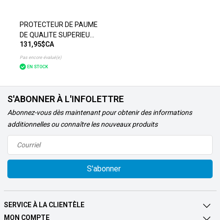
PROTECTEUR DE PAUME
DE QUALITE SUPERIEURE
131,95$CA
EN FORME DE CYLINDRE -
MAIN GAUCHE - XPETIT
Pas encore évalué(e)
EN STOCK
S'ABONNER À L'INFOLETTRE
Abonnez-vous dès maintenant pour obtenir des informations
additionnelles ou connaître les nouveaux produits
S'abonner
SERVICE À LA CLIENTÈLE
MON COMPTE