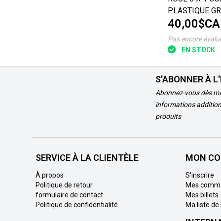
PLASTIQUE GR
40,00$CA
CAOUTC
Pas encore évalu
EN STOCK
S'ABONNER À L
Abonnez-vous dès ma
informations addition
produits
SERVICE À LA CLIENTÈLE
MON CO
À propos
S'inscrire
Politique de retour
Mes comm
formulaire de contact
Mes billets
Politique de confidentialité
Ma liste de