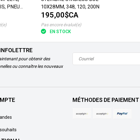
IS, PNEU
10X28MM, 348, 120, 200N
195,00$CA
é(e)
Pas encore évalué(e)
EN STOCK
'INFOLETTRE
intenant pour obtenir des
nelles ou connaître les nouveaux
MPTE
MÉTHODES DE PAIEMENT
andes
 souhaits