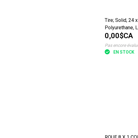
Tire; Solid, 24 x
Polyurethane, 
0,00$CA
Pas encore évalu
EN STOCK
ROUE 8 X 1 C