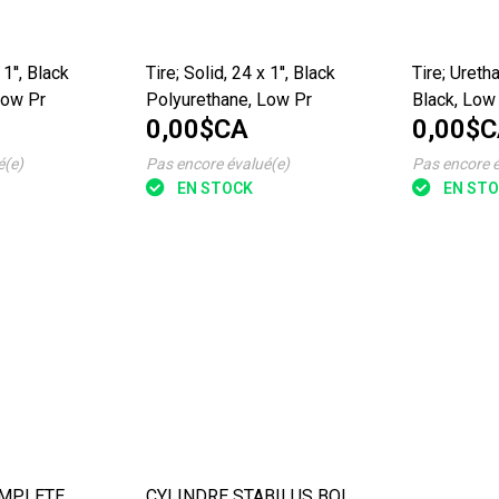
 1'', Black
Tire; Solid, 24 x 1'', Black
Tire; Uretha
Low Pr
Polyurethane, Low Pr
Black, Low 
0,00$CA
0,00$
é(e)
Pas encore évalué(e)
Pas encore é
EN STOCK
EN ST
OMPLETE,
CYLINDRE STABILUS BOL