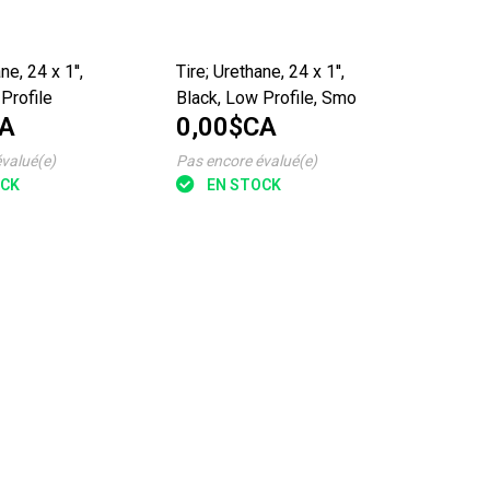
ne, 24 x 1'',
Tire; Urethane, 24 x 1'',
Profile
Black, Low Profile, Smo
CA
0,00$CA
valué(e)
Pas encore évalué(e)
OCK
EN STOCK