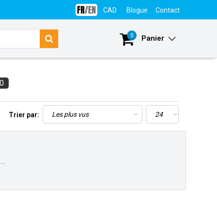
CAD
Blogue
Contact
Se connecter
0
Panier
0
Trier par:
..