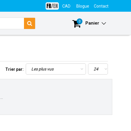
CAD
Blogue
Contact
Se connecter
0
Panier
Trier par:
..