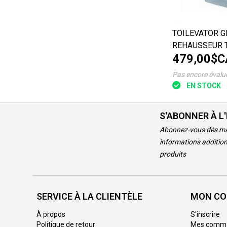
TOILEVATOR G
REHAUSSEUR 
479,00$C
DE GRANDE TA
Pas encore évalu
EN STOCK
S'ABONNER À L
Abonnez-vous dès ma
informations addition
produits
SERVICE À LA CLIENTÈLE
MON CO
À propos
S'inscrire
Politique de retour
Mes comm