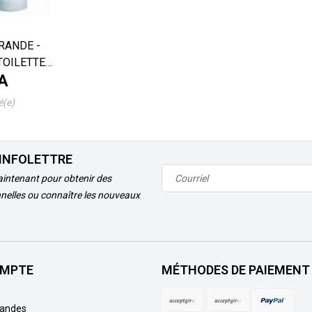
RANDE -
TOILETTE
A
ILLE
é(e)
'INFOLETTRE
intenant pour obtenir des
nelles ou connaître les nouveaux
MPTE
MÉTHODES DE PAIEMENT
andes