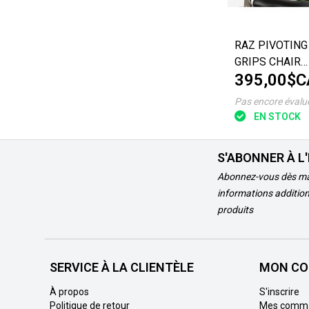
RAZ PIVOTING
GRIPS CHAIR
395,00$C
ACCESSORIES
Pas encore évalu
EN STOCK
S'ABONNER À L
Abonnez-vous dès ma
informations addition
produits
SERVICE À LA CLIENTÈLE
MON CO
À propos
S'inscrire
Politique de retour
Mes comm