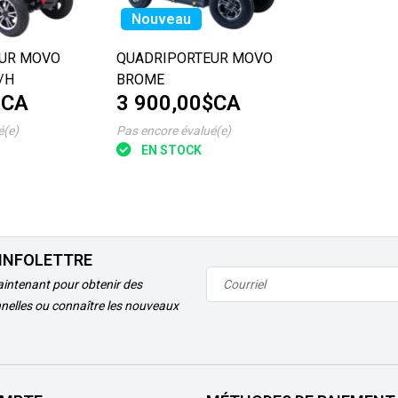
Nouveau
UR MOVO
QUADRIPORTEUR MOVO
/H
BROME
$CA
3 900,00$CA
é(e)
Pas encore évalué(e)
EN STOCK
'INFOLETTRE
intenant pour obtenir des
nelles ou connaître les nouveaux